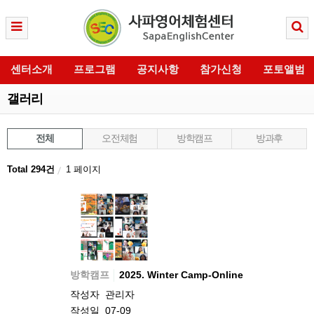
센터소개
프로그램
공지사항
참가신청
포토앨범
갤러리
전체
오전체험
방학캠프
방과후
Total 294건
1 페이지
방학캠프
2025. Winter Camp-Online
작성자
관리자
작성일
07-09