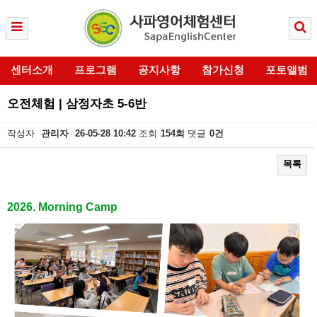
센터소개
프로그램
공지사항
참가신청
포토앨범
오전체험 | 삼정자초 5-6반
작성자
관리자
26-05-28 10:42
조회
154회
댓글
0건
목록
본문
2026. Morning Camp