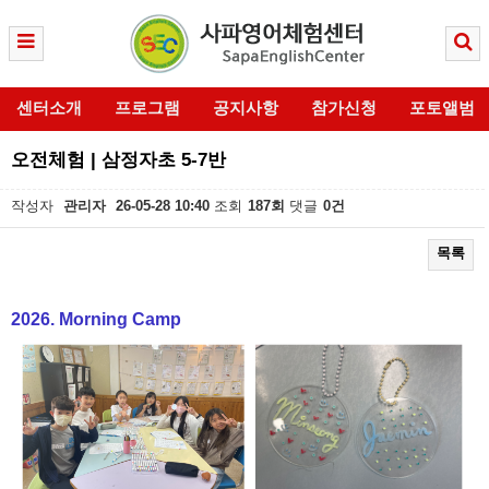
센터소개
프로그램
공지사항
참가신청
포토앨범
오전체험 | 삼정자초 5-7반
작성자
관리자
26-05-28 10:40
조회
187회
댓글
0건
목록
본문
2026. Morning Camp