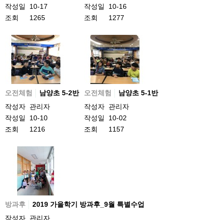
작성일
10-17
작성일
10-16
조회
1265
조회
1277
오전체험
남양초 5-2반
오전체험
남양초 5-1반
작성자
관리자
작성자
관리자
작성일
10-10
작성일
10-02
조회
1216
조회
1157
방과후
2019 가을학기 방과후_9월 특별수업
작성자
관리자