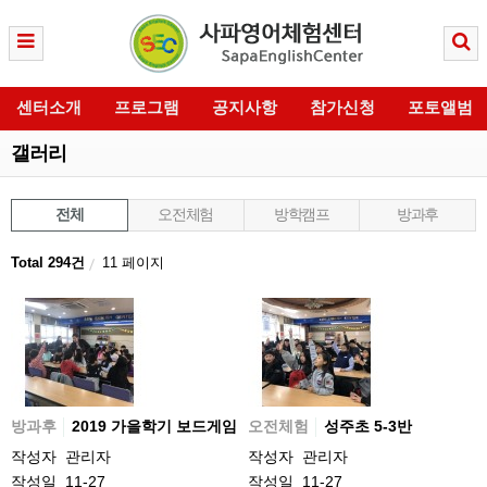
센터소개
프로그램
공지사항
참가신청
포토앨범
갤러리
전체
오전체험
방학캠프
방과후
Total 294건
11 페이지
방과후
2019 가을학기 보드게임
오전체험
성주초 5-3반
작성자
관리자
작성자
관리자
작성일
11-27
작성일
11-27