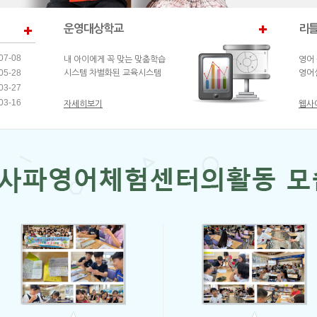
운영대상학교
리틀
07-08
내 아이에게 꼭 맞는 맞춤학습
영어
05-28
시스템 차별화된 교육시스템
영어
03-27
03-16
자세히보기
웹사