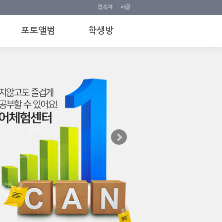
접속자
새글
포토앨범
학생방